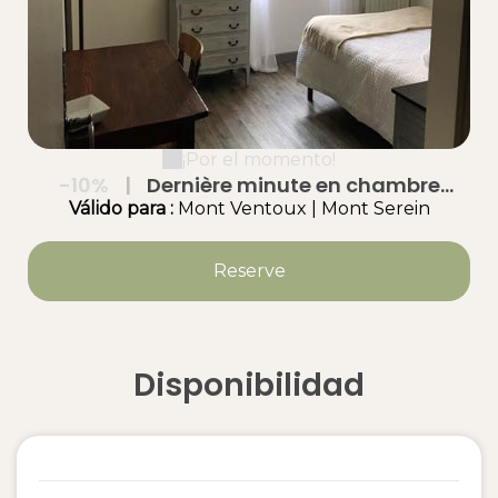
¡Por el momento!
-10%
|
Dernière minute en chambre
d'hôtes 2 nuits minimum
Válido
para
:
Mont Ventoux
|
Mont Serein
Reserve
Disponibilidad