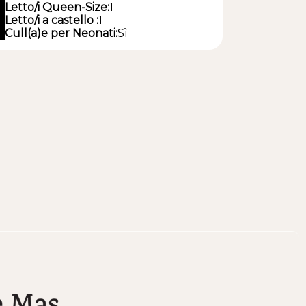
Letto/i Queen-Size:
1
Letto/i a castello :
1
Cull(a)e per Neonati:
Sì