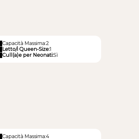
Capacità Massima:2
Letto/i Queen-Size:
1
Cull(a)e per Neonati:
Sì
Capacità Massima:4