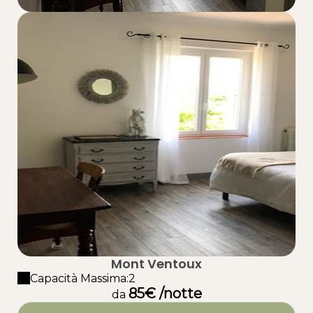
Mont Ventoux
Capacità Massima:2
85€ /notte
da