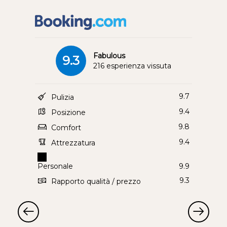
Fabulous
9.3
216 esperienza vissuta
9.7
Pulizia
9.4
Posizione
9.8
Comfort
9.4
Attrezzatura
Personale
9.9
9.3
Rapporto qualità / prezzo