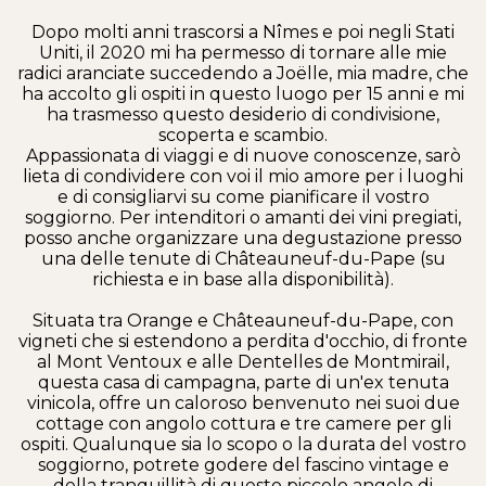
Dopo molti anni trascorsi a Nîmes e poi negli Stati
Uniti, il 2020 mi ha permesso di tornare alle mie
radici aranciate succedendo a Joëlle, mia madre, che
ha accolto gli ospiti in questo luogo per 15 anni e mi
ha trasmesso questo desiderio di condivisione,
scoperta e scambio.
Appassionata di viaggi e di nuove conoscenze, sarò
lieta di condividere con voi il mio amore per i luoghi
e di consigliarvi su come pianificare il vostro
soggiorno. Per intenditori o amanti dei vini pregiati,
posso anche organizzare una degustazione presso
una delle tenute di Châteauneuf-du-Pape (su
richiesta e in base alla disponibilità).
Situata tra Orange e Châteauneuf-du-Pape, con
vigneti che si estendono a perdita d'occhio, di fronte
al Mont Ventoux e alle Dentelles de Montmirail,
questa casa di campagna, parte di un'ex tenuta
vinicola, offre un caloroso benvenuto nei suoi due
cottage con angolo cottura e tre camere per gli
ospiti. Qualunque sia lo scopo o la durata del vostro
soggiorno, potrete godere del fascino vintage e
della tranquillità di questo piccolo angolo di