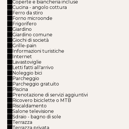
Coperte e biancheria incluse
Cucina - angolo cottura
Ferro da stiro
Forno microonde
Frigorifero
Giardino
Giardino comune
Giochi di società
Grille-pain
Informazioni turistiche
Internet
Lavastoviglie
Letti fatti all'arrivo
Noleggio bici
Parcheggio
Parcheggio gratuito
Piscina
Prenotazione di servizi aggiuntivi
Ricovero biciclette o MTB
Riscaldamento
Salone televisione
Sdraio - bagno di sole
Terrazza
Terrazza privata