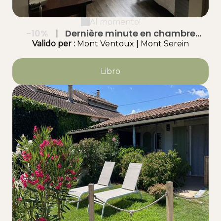
Al momento!
-10%
|
Dernière minute en chambre
d'hôtes 2 nuits minimum
Valido
per
:
Mont Ventoux
|
Mont Serein
Libro