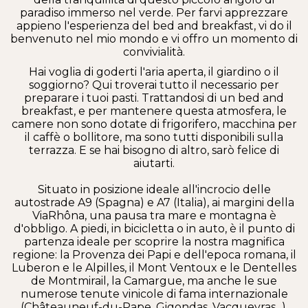
paradiso immerso nel verde. Per farvi apprezzare
appieno l'esperienza del bed and breakfast, vi do il
benvenuto nel mio mondo e vi offro un momento di
convivialità.
Hai voglia di goderti l'aria aperta, il giardino o il
soggiorno? Qui troverai tutto il necessario per
preparare i tuoi pasti. Trattandosi di un bed and
breakfast, e per mantenere questa atmosfera, le
camere non sono dotate di frigorifero, macchina per
il caffè o bollitore, ma sono tutti disponibili sulla
terrazza. E se hai bisogno di altro, sarò felice di
aiutarti.
Situato in posizione ideale all'incrocio delle
autostrade A9 (Spagna) e A7 (Italia), ai margini della
ViaRhôna, una pausa tra mare e montagna è
d'obbligo. A piedi, in bicicletta o in auto, è il punto di
partenza ideale per scoprire la nostra magnifica
regione: la Provenza dei Papi e dell'epoca romana, il
Luberon e le Alpilles, il Mont Ventoux e le Dentelles
de Montmirail, la Camargue, ma anche le sue
numerose tenute vinicole di fama internazionale
(Châteauneuf-du-Pape, Gigondas, Vacqueyras...).